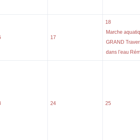
18
Marche aquati
6
17
GRAND Traver
dans l'eau Rémy
3
24
25