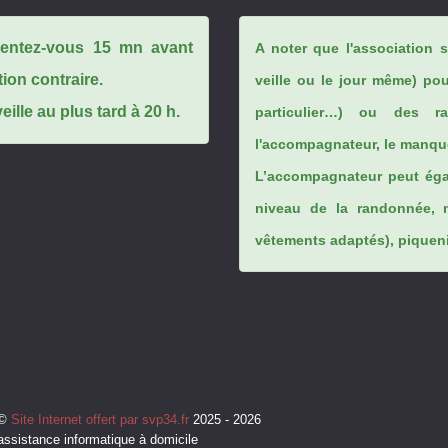
ésentez-vous 15 mn avant
A noter que l'association 
tion contraire.
veille ou le jour même) po
ille au plus tard à 20 h.
particulier…) ou des rai
l'accompagnateur, le manque
L’accompagnateur peut éga
niveau de la randonnée, 
vêtements adaptés), piqueniq
©
Site Internet offert par svp34.fr
2025 - 2026
assistance informatique à domicile