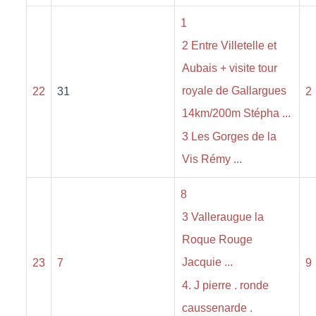
1
2 Entre Villetelle et
Aubais + visite tour
royale de Gallargues
22
31
2
14km/200m Stépha ...
3 Les Gorges de la
Vis Rémy ...
8
3 Valleraugue la
Roque Rouge
Jacquie ...
23
7
9
4. J pierre . ronde
caussenarde .