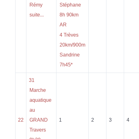
Rémy
Stéphane
suite...
8h 90km
AR
4 Trèves
20km/900m
Sandrine
7h45*
31
Marche
aquatique
au
22
GRAND
1
2
3
4
Travers