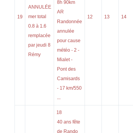
8h 90km
ANNULÉE
AR
mer total
19
12
13
14
Randonnée
0.8 à 1.6
annulée
remplacée
pour cause
par jeudi 8
météo - 2 -
Rémy
Mialet -
Pont des
Camisards
- 17 km/550
...
18
40 ans fête
de Rando