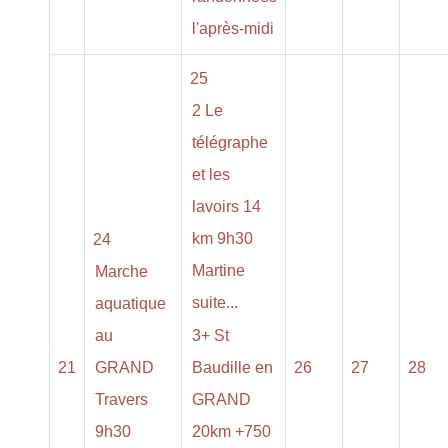
l'après-midi
25
2 Le
télégraphe
et les
lavoirs 14
km 9h30
24
Martine
Marche
suite...
aquatique
au
3+ St
21
GRAND
Baudille en
26
27
28
Travers
GRAND
9h30
20km +750