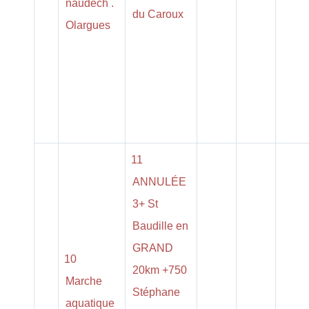
naudech .
du Caroux
Olargues
11
ANNULÉE
3+ St
Baudille en
GRAND
10
20km +750
Marche
Stéphane
aquatique