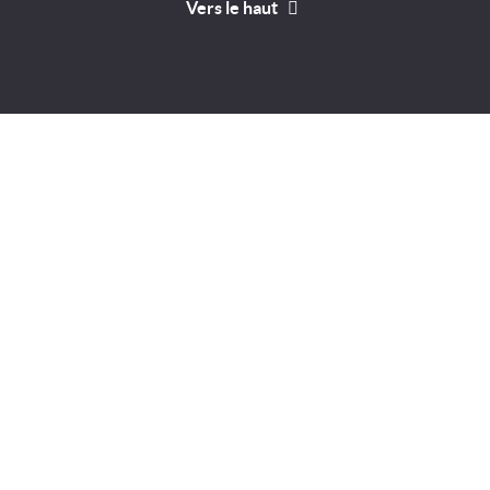
Vers le haut
Identifiant
Mot de passe
A