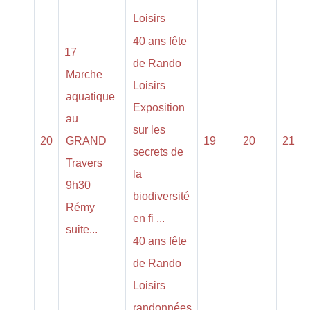
Loisirs
40 ans fête
17
de Rando
Marche
Loisirs
aquatique
Exposition
au
sur les
20
GRAND
19
20
21
secrets de
Travers
la
9h30
biodiversité
Rémy
en fi ...
suite...
40 ans fête
de Rando
Loisirs
randonnées