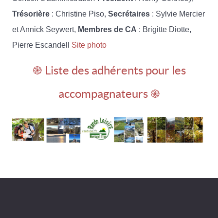
Trésorière
: Christine Piso,
Secrétaires
: Sylvie Mercier
et Annick Seywert,
Membres de CA
: Brigitte Diotte,
Pierre Escandell
Site photo
֎ Liste des adhérents pour les
accompagnateurs ֎