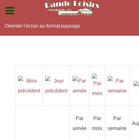
Orienter l'écran au format paysage
Par
Par
Par
Auj
année
mois
semaine