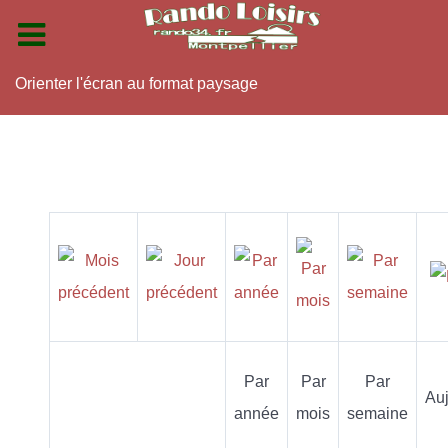
Orienter l'écran au format paysage
Par
Par
Par
Auj
année
mois
semaine