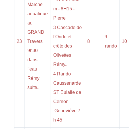
Marche
m - 8H15 -
aquatique
Pierre
au
3 Cascade de
GRAND
l'Onde et
9
23
Travers
8
10
crête des
rando
9h30
Olivettes
dans
Rémy...
l'eau
4 Rando
Rémy
Caussenarde
suite...
ST Eulalie de
Cernon
.Geneviève 7
h 45