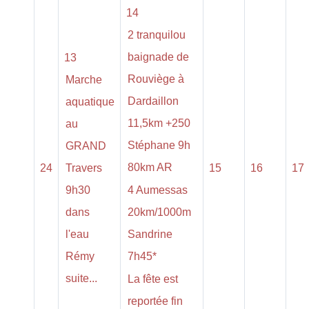
14
2 tranquilou
baignade de
13
Rouviège à
Marche
Dardaillon
aquatique
11,5km +250
au
Stéphane 9h
GRAND
80km AR
24
Travers
15
16
17
9h30
4 Aumessas
dans
20km/1000m
l'eau
Sandrine
Rémy
7h45*
suite...
La fête est
reportée fin