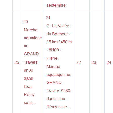
septembre
21
20
2 - La Vallée
Marche
du Bonheur -
aquatique
15 km / 450 m
au
- 8H00 -
GRAND
Pierre
Travers
25
22
23
24
Marche
9h30
aquatique au
dans
GRAND
l'eau
Travers 9h30
Rémy
dans l'eau
suite...
Rémy suite...