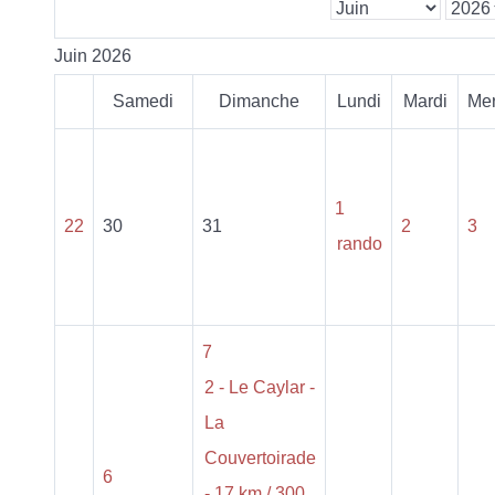
Juin 2026
Samedi
Dimanche
Lundi
Mardi
Mer
1
22
30
31
2
3
rando
7
2 - Le Caylar -
La
Couvertoirade
6
- 17 km / 300