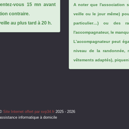
ésentez-vous 15 mn avant
A noter que l'association 
tion contraire.
veille ou le jour même) po
ille au plus tard à 20 h.
particulier…) ou des rai
l'accompagnateur, le manque
L’accompagnateur peut éga
niveau de la randonnée, 
vêtements adaptés), piqueniq
©
Site Internet offert par svp34.fr
2025 - 2026
assistance informatique à domicile