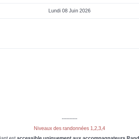
Lundi 08 Juin 2026
----------
Niveaux des randonnées 1,2,3,4
iant est
accessible uniquement aux accompagnateurs Rando