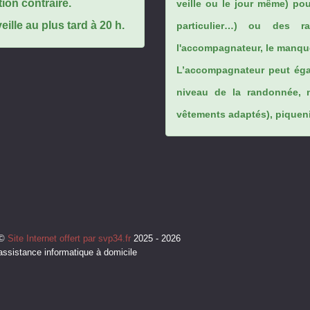
tion contraire.
veille ou le jour même) po
ille au plus tard à 20 h.
particulier…) ou des rai
l'accompagnateur, le manque
L’accompagnateur peut éga
niveau de la randonnée, 
vêtements adaptés), piqueniq
©
Site Internet offert par svp34.fr
2025 - 2026
assistance informatique à domicile