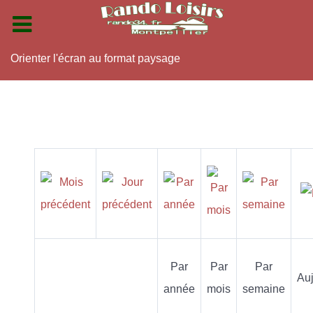
Orienter l'écran au format paysage
Par
Par
Par
Auj
année
mois
semaine