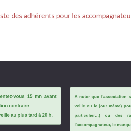
iste des adhérents pour les accompagnateu
ésentez-vous 15 mn avant
A noter que l'association 
tion contraire.
veille ou le jour même) po
ille au plus tard à 20 h.
particulier…) ou des rai
l'accompagnateur, le manque