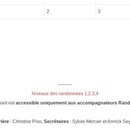
2
3
----------
Niveaux des randonnées 1,2,3,4
iant est
accessible uniquement aux accompagnateurs Rando
rière
: Christine Piso,
Secrétaires
: Sylvie Mercier et Annick Se