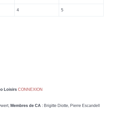
4
5
 Loisirs
CONNEXION
ywert,
Membres de CA
: Brigitte Diotte, Pierre Escandell