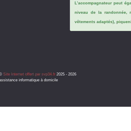
L’accompagnateur peut éga
niveau de la randonnée, 
vêtements adaptés), piqueniq
©
Site Internet offert par svp34.fr
2025 - 2026
assistance informatique à domicile