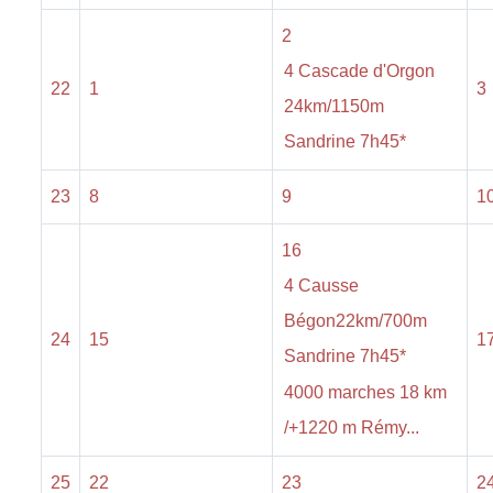
2
4 Cascade d'Orgon
22
1
3
24km/1150m
Sandrine 7h45*
23
8
9
1
16
4 Causse
Bégon22km/700m
24
15
1
Sandrine 7h45*
4000 marches 18 km
/+1220 m Rémy...
25
22
23
2