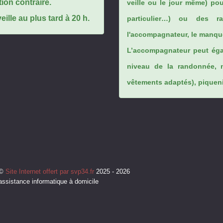
tion contraire.
veille ou le jour même) po
ille au plus tard à 20 h.
particulier…) ou des rai
l'accompagnateur, le manque
L’accompagnateur peut éga
niveau de la randonnée, 
vêtements adaptés), piqueniq
©
Site Internet offert par svp34.fr
2025 - 2026
assistance informatique à domicile