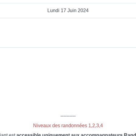
Lundi 17 Juin 2024
----------
Niveaux des randonnées 1,2,3,4
iant est
accessible uniquement aux accompagnateurs Rando