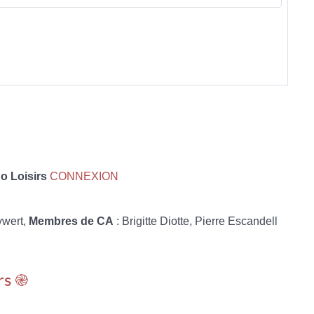
 Loisirs
CONNEXION
ywert,
Membres de CA
: Brigitte Diotte, Pierre Escandell
rs ֎