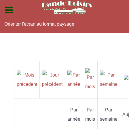
Orienter l'écran au format paysage
Par
Par
Par
Auj
année
mois
semaine