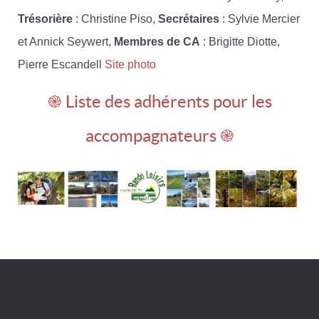
Trésorière
: Christine Piso,
Secrétaires
: Sylvie Mercier
et Annick Seywert,
Membres de CA
: Brigitte Diotte,
Pierre Escandell
Site photo
֎ Liste des adhérents pour les
accompagnateurs ֎