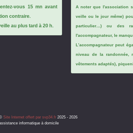
ésentez-vous 15 mn avant
A noter que l'association 
tion contraire.
veille ou le jour même) po
ille au plus tard à 20 h.
particulier…) ou des rai
l'accompagnateur, le manque
L’accompagnateur peut éga
niveau de la randonnée, 
vêtements adaptés), piqueniq
©
Site Internet offert par svp34.fr
2025 - 2026
assistance informatique à domicile