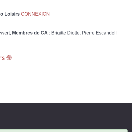
 Loisirs
CONNEXION
ywert,
Membres de CA
: Brigitte Diotte, Pierre Escandell
rs ֎