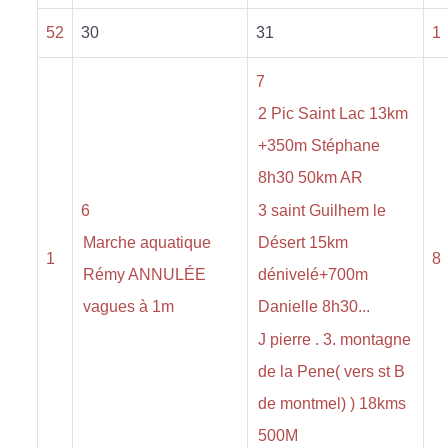
52
30
31
1
7
2 Pic Saint Lac 13km
+350m Stéphane
8h30 50km AR
6
3 saint Guilhem le
Marche aquatique
Désert 15km
1
8
Rémy ANNULÉE
dénivelé+700m
vagues à 1m
Danielle 8h30...
J pierre . 3. montagne
de la Pene( vers st B
de montmel) ) 18kms
500M