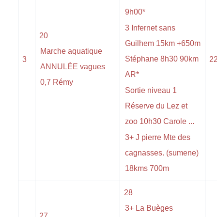
9h00*
3 Infernet sans
20
Guilhem 15km +650m
Marche aquatique
Stéphane 8h30 90km
3
2
ANNULÉE vagues
AR*
0,7 Rémy
Sortie niveau 1
Réserve du Lez et
zoo 10h30 Carole ...
3+ J pierre Mte des
cagnasses. (sumene)
18kms 700m
28
3+ La Buèges
27