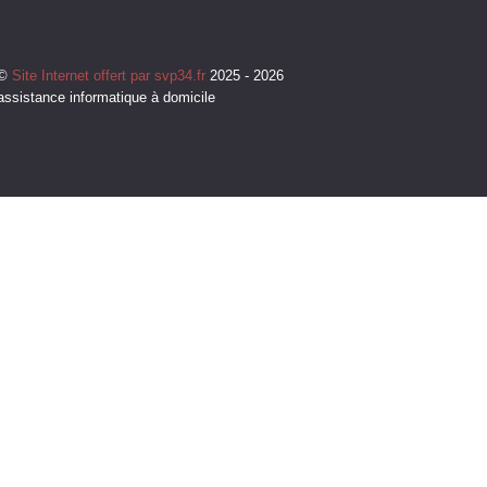
©
Site Internet offert par svp34.fr
2025 - 2026
assistance informatique à domicile