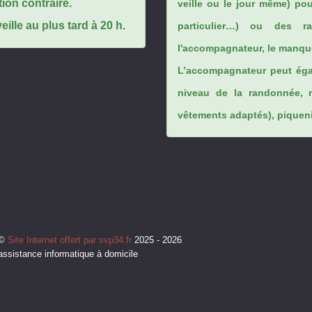
tion contraire.
veille ou le jour même) po
ille au plus tard à 20 h.
particulier…) ou des rai
l'accompagnateur, le manque
L’accompagnateur peut éga
niveau de la randonnée, 
vêtements adaptés), piqueniq
©
Site Internet offert par svp34.fr
2025 - 2026
assistance informatique à domicile