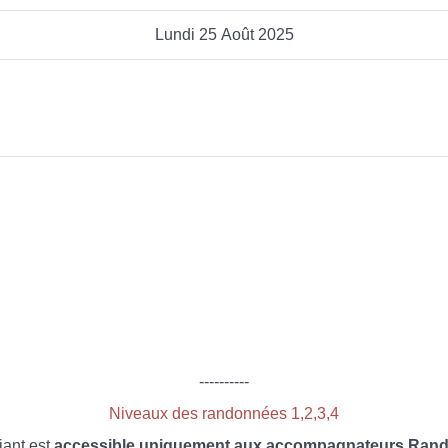
Lundi 25 Août 2025
----------
Niveaux des randonnées 1,2,3,4
iant est
accessible uniquement aux accompagnateurs Rando