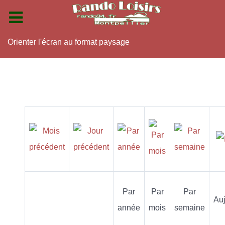
Orienter l'écran au format paysage
Par
Par
Par
Auj
année
mois
semaine