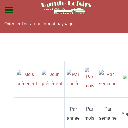
Orienter l'écran au format paysage
Par
Par
Par
Auj
année
mois
semaine