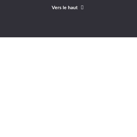
Vers le haut
Identifiant
Mot de passe
A