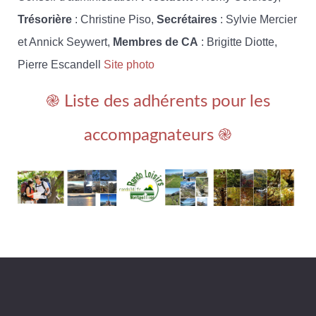
Trésorière
: Christine Piso,
Secrétaires
: Sylvie Mercier
et Annick Seywert,
Membres de CA
: Brigitte Diotte,
Pierre Escandell
Site photo
֎ Liste des adhérents pour les
accompagnateurs ֎