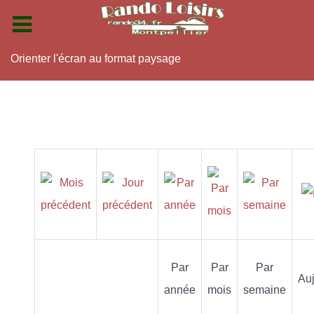
Orienter l'écran au format paysage
Par
Par
Par
Auj
année
mois
semaine