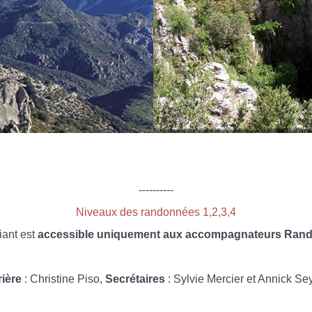
----------
Niveaux des randonnées 1,2,3,4
iant est
accessible uniquement aux accompagnateurs Rando
rière
: Christine Piso,
Secrétaires
: Sylvie Mercier et Annick Se