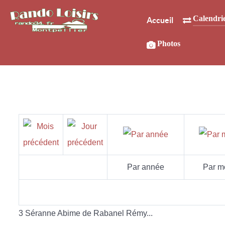
Calendri
Accueil
Photos
Par année
Par m
3 Séranne Abime de Rabanel Rémy...