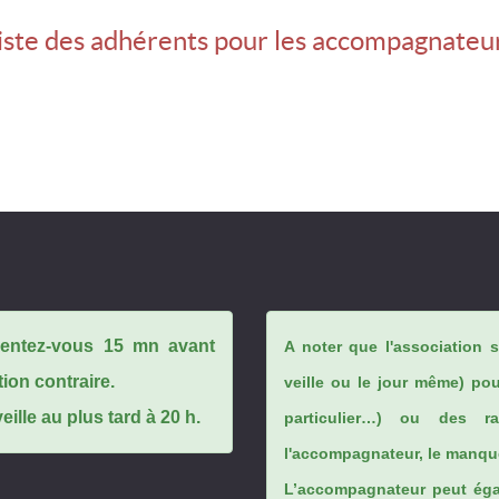
iste des adhérents pour les accompagnateu
ésentez-vous 15 mn avant
A noter que l'association 
tion contraire.
veille ou le jour même) po
ille au plus tard à 20 h.
particulier…) ou des rai
l'accompagnateur, le manque
L’accompagnateur peut éga