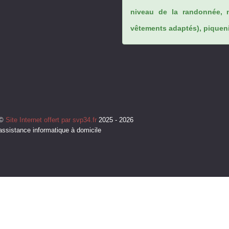
niveau de la randonnée, 
vêtements adaptés), piqueniq
©
Site Internet offert par svp34.fr
2025 - 2026
assistance informatique à domicile