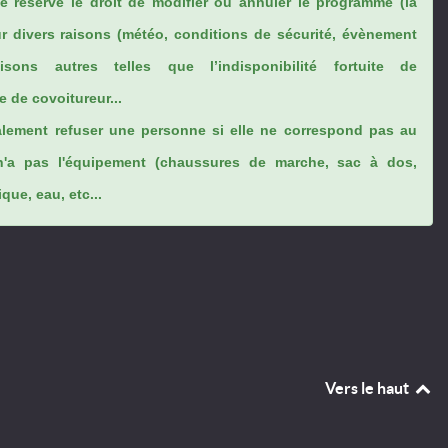
se réserve le droit de modifier ou annuler le programme (la
ur divers raisons (météo, conditions de sécurité, évènement
sons autres telles que l’indisponibilité fortuite de
 de covoitureur...
lement refuser une personne si elle ne correspond pas au
n'a pas l'équipement (chaussures de marche, sac à dos,
ue, eau, etc...
Vers le haut