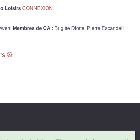
 Loisirs
CONNEXION
ywert,
Membres de CA
: Brigitte Diotte, Pierre Escandell
rs ֎