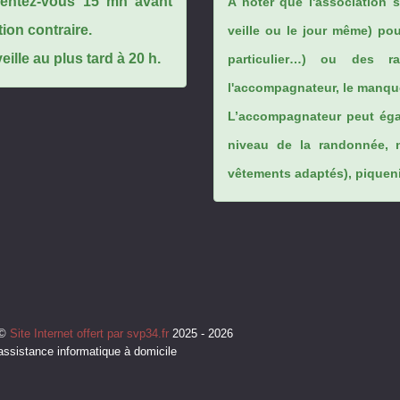
ésentez-vous 15 mn avant
A noter que l'association 
tion contraire.
veille ou le jour même) po
ille au plus tard à 20 h.
particulier…) ou des rai
l'accompagnateur, le manque
L’accompagnateur peut éga
niveau de la randonnée, 
vêtements adaptés), piqueniq
©
Site Internet offert par svp34.fr
2025 - 2026
assistance informatique à domicile