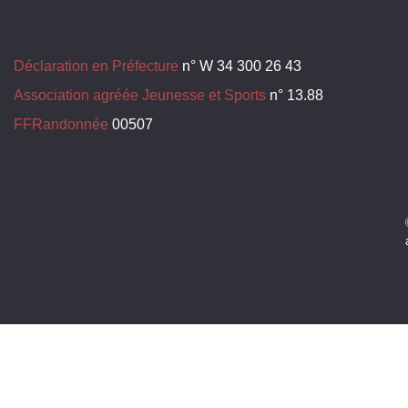
Déclaration en Préfecture
n° W 34 300 26 43
Association agréée Jeunesse et Sports
n° 13.88
FFRandonnée
00507