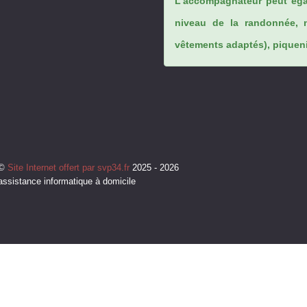
L’accompagnateur peut éga
niveau de la randonnée, 
vêtements adaptés), piqueniq
©
Site Internet offert par svp34.fr
2025 - 2026
assistance informatique à domicile