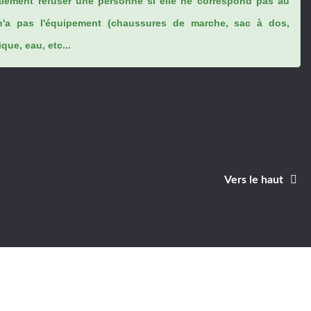
lement refuser une personne si elle ne correspond pas au
n'a pas l'équipement (chaussures de marche, sac à dos,
ue, eau, etc...
Vers le haut