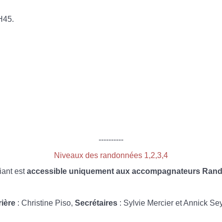
H45.
----------
Niveaux des randonnées 1,2,3,4
iant est
accessible uniquement aux accompagnateurs Rando
rière
: Christine Piso,
Secrétaires
: Sylvie Mercier et Annick Se