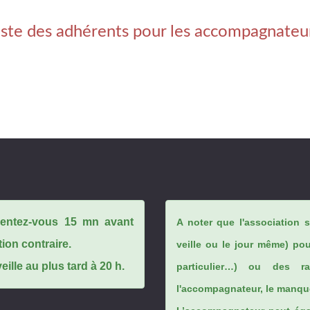
iste des adhérents pour les accompagnateu
ésentez-vous 15 mn avant
A noter que l'association 
tion contraire.
veille ou le jour même) po
ille au plus tard à 20 h.
particulier…) ou des rai
l'accompagnateur, le manque