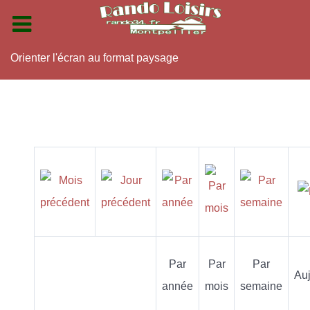
Orienter l'écran au format paysage
Par
Par
Par
Auj
année
mois
semaine