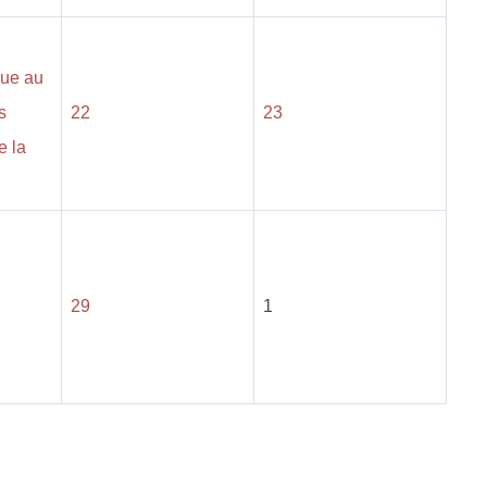
que au
s
22
23
e la
29
1