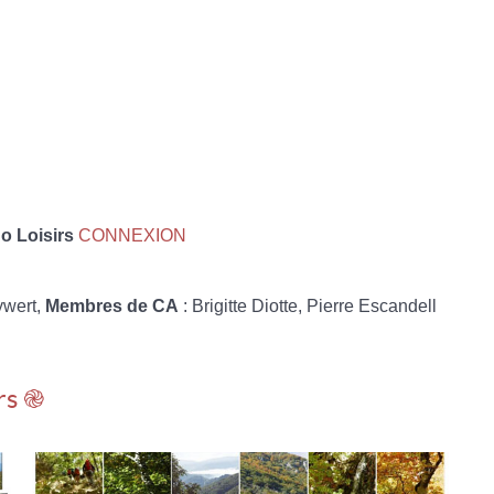
 Loisirs
CONNEXION
ywert,
Membres de CA
: Brigitte Diotte, Pierre Escandell
rs ֎