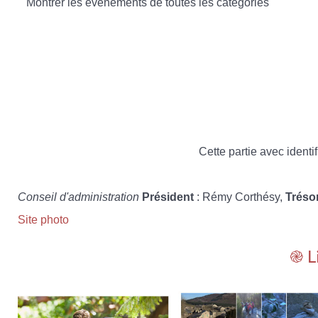
Montrer les évènements de toutes les catégories
Cette partie avec identif
Conseil d'administration
Président
: Rémy Corthésy,
Tréso
Site photo
֎ L