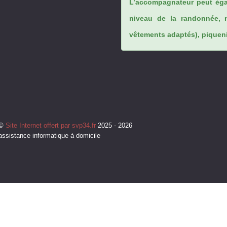
L’accompagnateur peut éga
niveau de la randonnée, 
vêtements adaptés), piqueniq
©
Site Internet offert par svp34.fr
2025 - 2026
assistance informatique à domicile