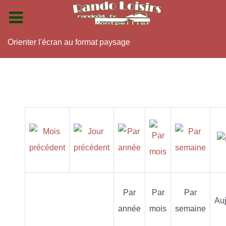
Orienter l'écran au format paysage
Par
Par
Par
Auj
année
mois
semaine