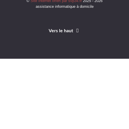
©
Site Internet offert par svp34.fr
2025 - 2026
assistance informatique à domicile
Vers le haut