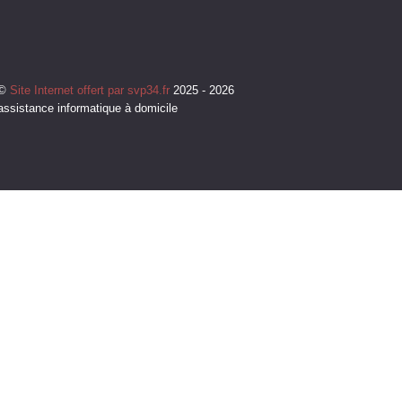
©
Site Internet offert par svp34.fr
2025 - 2026
assistance informatique à domicile