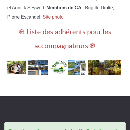
et Annick Seywert,
Membres de CA
: Brigitte Diotte,
Pierre Escandell
Site photo
֎ Liste des adhérents pour les
accompagnateurs ֎