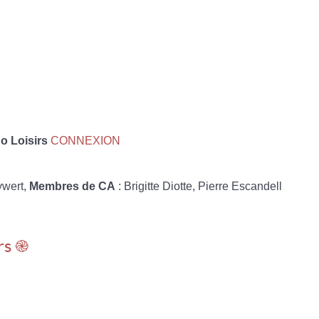
 Loisirs
CONNEXION
ywert,
Membres de CA
: Brigitte Diotte, Pierre Escandell
rs ֎