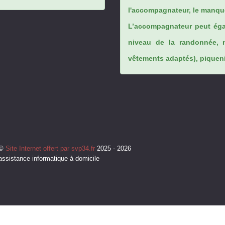
l'accompagnateur, le manque
L’accompagnateur peut éga
niveau de la randonnée, 
vêtements adaptés), piqueniq
©
Site Internet offert par svp34.fr
2025 - 2026
assistance informatique à domicile