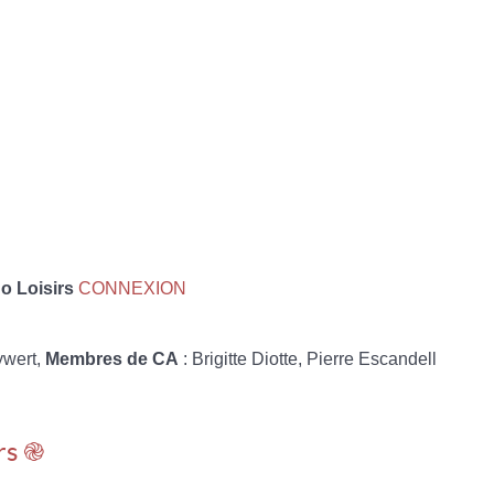
 Loisirs
CONNEXION
ywert,
Membres de CA
: Brigitte Diotte, Pierre Escandell
rs ֎