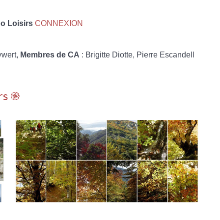
 Loisirs
CONNEXION
ywert,
Membres de CA
: Brigitte Diotte, Pierre Escandell
rs ֎