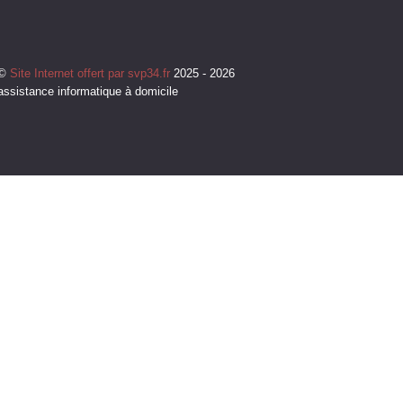
©
Site Internet offert par svp34.fr
2025 - 2026
assistance informatique à domicile