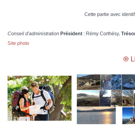
Cette partie avec identif
Conseil d'administration
Président
: Rémy Corthésy,
Tréso
Site photo
֎ L