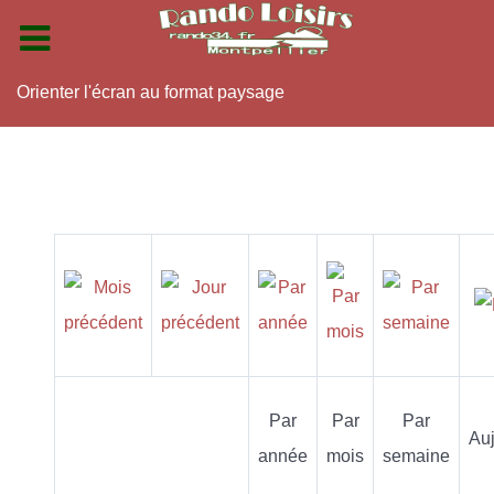
Orienter l'écran au format paysage
Par
Par
Par
Auj
année
mois
semaine