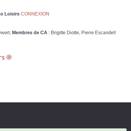
 Loisirs
CONNEXION
ywert,
Membres de CA
: Brigitte Diotte, Pierre Escandell
rs ֎