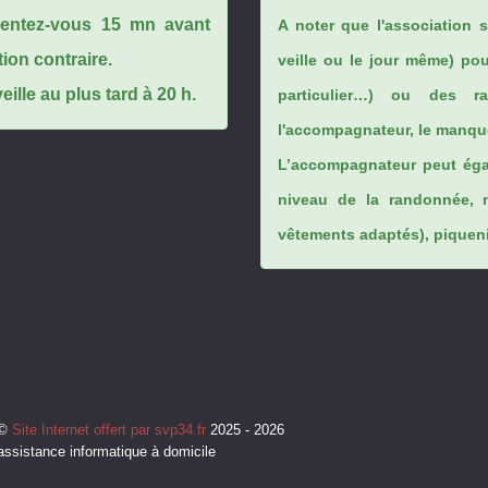
ésentez-vous 15 mn avant
A noter que l'association 
tion contraire.
veille ou le jour même) po
ille au plus tard à 20 h.
particulier…) ou des rai
l'accompagnateur, le manque
L’accompagnateur peut éga
niveau de la randonnée, 
vêtements adaptés), piqueniq
©
Site Internet offert par svp34.fr
2025 - 2026
assistance informatique à domicile