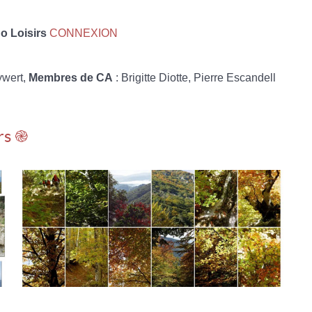
 Loisirs
CONNEXION
ywert,
Membres de CA
: Brigitte Diotte, Pierre Escandell
rs ֎