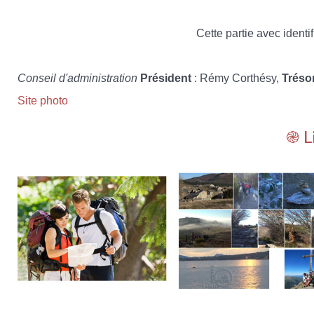
Cette partie avec identif
Conseil d'administration
Président
: Rémy Corthésy,
Tréso
Site photo
֎ L