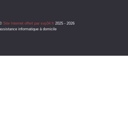
©
Site Internet offert par svp34.fr
2025 - 2026
assistance informatique à domicile