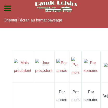
Orienter l'écran au format paysage
Par
Par
Par
Auj
année
mois
semaine