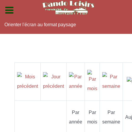
Orienter l'écran au format paysage
Par
Par
Par
Auj
année
mois
semaine