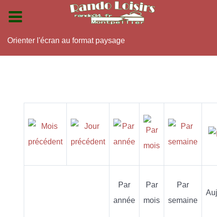
Orienter l'écran au format paysage
Par
Par
Par
Auj
année
mois
semaine