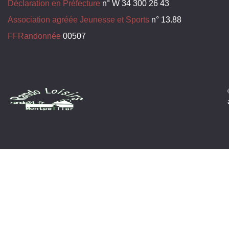
Déclaration en Préfecture
n° W 34 300 26 43
Association agréée Jeunesse et Sports
n° 13.88
FFRandonnée
00507