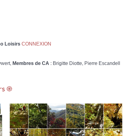
 Loisirs
CONNEXION
ywert,
Membres de CA
: Brigitte Diotte, Pierre Escandell
rs ֎