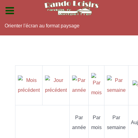
Orienter l'écran au format paysage
Par
Par
Par
Auj
année
mois
semaine