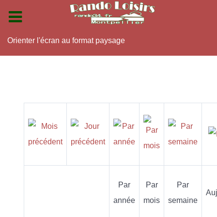
Orienter l'écran au format paysage
Par
Par
Par
Auj
année
mois
semaine