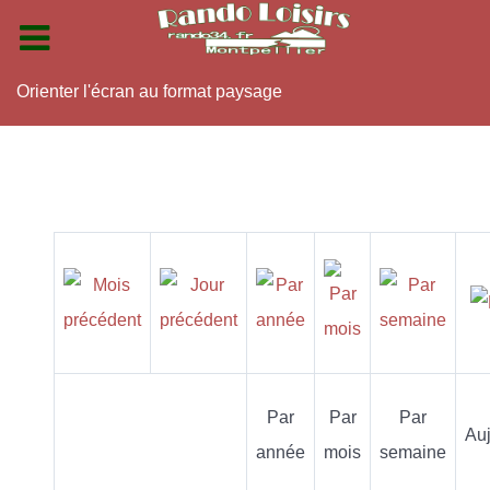
Orienter l'écran au format paysage
Par
Par
Par
Auj
année
mois
semaine