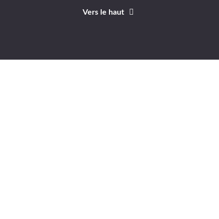
Vers le haut
Identifiant
Mot de passe
A