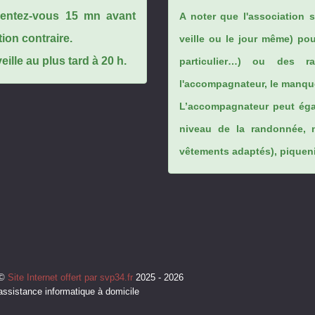
ésentez-vous 15 mn avant
A noter que l'association 
tion contraire.
veille ou le jour même) po
ille au plus tard à 20 h.
particulier…) ou des rai
l'accompagnateur, le manque
L’accompagnateur peut éga
niveau de la randonnée, 
vêtements adaptés), piqueniq
©
Site Internet offert par svp34.fr
2025 - 2026
assistance informatique à domicile