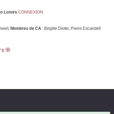
 Loisirs
CONNEXION
ywert,
Membres de CA
: Brigitte Diotte, Pierre Escandell
rs ֎