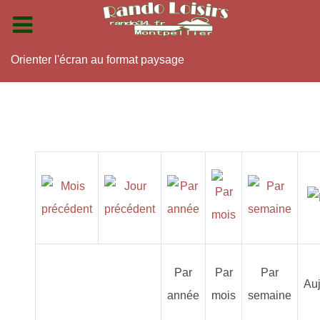
Orienter l'écran au format paysage
Par
Par
Par
Auj
année
mois
semaine