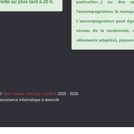
ille au plus tard à 20 h.
particulier…) ou des rai
l'accompagnateur, le manque
L’accompagnateur peut éga
niveau de la randonnée, 
vêtements adaptés), piqueniq
©
Site Internet offert par svp34.fr
2025 - 2026
assistance informatique à domicile