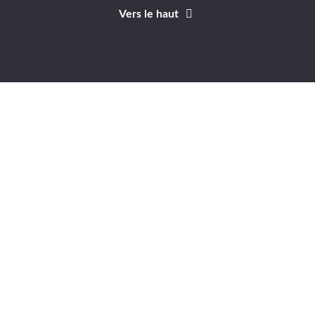
Vers le haut
Identifiant
Mot de passe
A