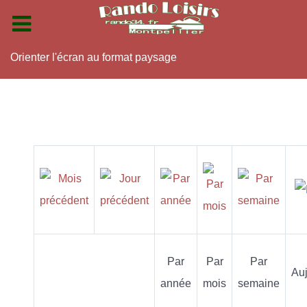
Orienter l'écran au format paysage
Par
Par
Par
Auj
année
mois
semaine