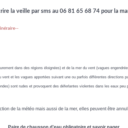
crire la veille par sms au 06 81 65 68 74 pour la m
inéraire--
urement dans des régions éloignées) et de la mer du vent (vagues engendrée
 vent et les vagues apportées suivant une ou parfois différentes directions p
des) sont rudes et provoquent des déferlantes violentes dans les eaux peu p
nction de la météo mais aussi de la mer, elles peuvent être ann
Paire de chausson d'eau obligatoire et savoir nager.