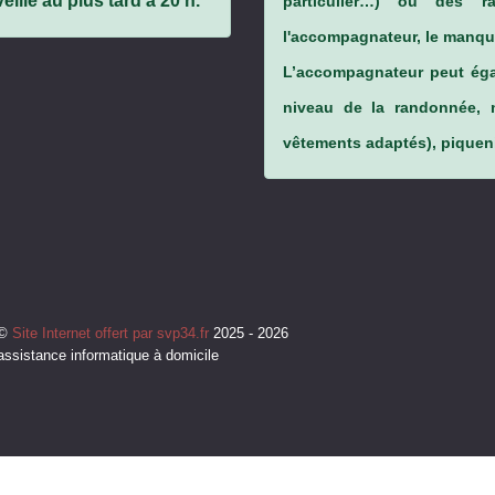
ille au plus tard à 20 h.
particulier…) ou des rai
l'accompagnateur, le manque
L’accompagnateur peut éga
niveau de la randonnée, 
vêtements adaptés), piqueni
©
Site Internet offert par svp34.fr
2025 - 2026
assistance informatique à domicile