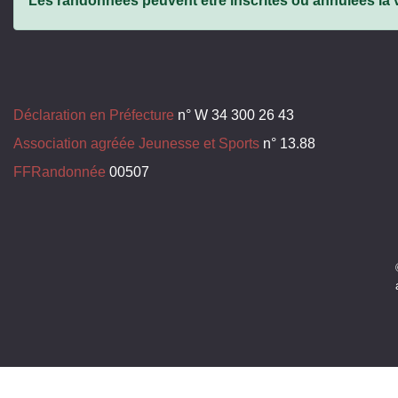
Les randonnées peuvent être inscrites ou annulées la ve
Déclaration en Préfecture
n° W 34 300 26 43
Association agréée Jeunesse et Sports
n° 13.88
FFRandonnée
00507