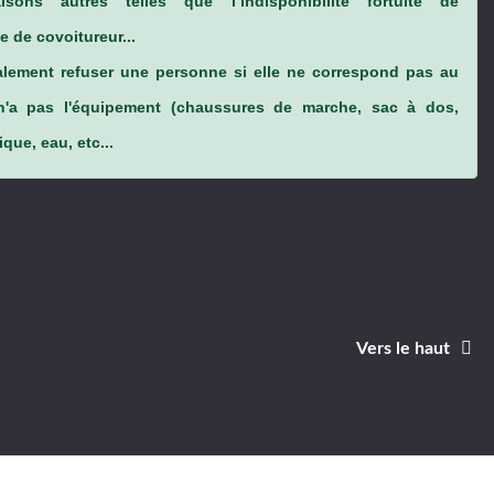
sons autres telles que l’indisponibilité fortuite de
 de covoitureur...
lement refuser une personne si elle ne correspond pas au
n'a pas l'équipement (chaussures de marche, sac à dos,
que, eau, etc...
Vers le haut